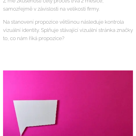
Z mé zkušenosti celý proces trvá 2 měsíce,
samozřejmě v závislosti na velikosti firmy.
Na stanovení propozice většinou následuje kontrola
vizuální identity. Splňuje stávající vizuální stránka značky
to, co nám říká propozice?