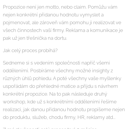
Propozice není jen motto, nebo claim. Pomůžu vám
nejen konkrétní přidanou hodnotu vymyslet a
pojmenovat, ale zároveň vám pomohu ji realizovat ve
všech činnostech vaší firmy. Reklama a komunikace je
pak už jen třešnička na dortu.
Jak celý proces probíhá?
Sedneme si s vedením společnosti napříč všemi
odděleními. Posbíráme všechny možné insighty z
různých úhlů pohledu. A poté všechny vaše myšlenky
uspořádám do přehledné matice a přijdu s návrhem
konkrétní propozice. Na to pak následuje druhý
workshop, kde už s konkrétními odděleními řešíme
realizaci, jak danou přidanou hodnotu propíšeme nejen
do produktu, služeb, chodu firmy, HR, reklamy atd...